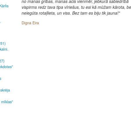
no manas gribas, manas acis vienmēr, jebkurā sabiedrībā
Kārlis
vispirms redz tava tipa vīriešus, tu esi kā mūžam kārota, be
neiegūta rotaļlieta, un viss. Bez tam es biju tik jauna!"
Digna Eira
"
451)
kalni.
27)
ekdotes"
s
 skrēja
s mīklas"