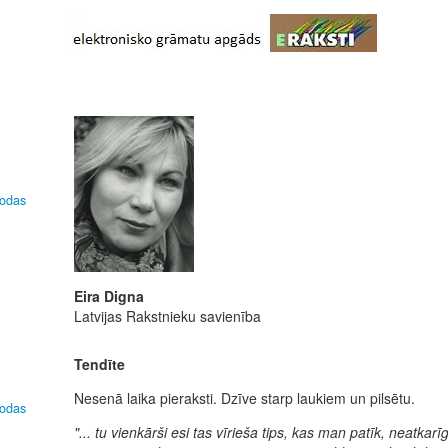
lodas
Eira Digna
Latvijas Rakstnieku savienība
Tendīte
Nesenā laika pieraksti. Dzīve starp laukiem un pilsētu.
lodas
"... tu vienkārši esi tas vīrieša tips, kas man patīk, neatkarīg