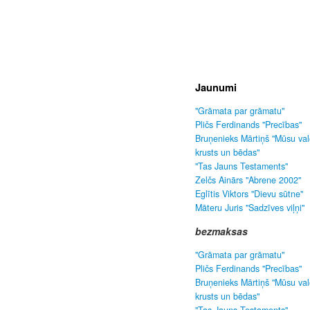
Jaunumi
"Grāmata par grāmatu"
Pličs Ferdinands "Precības"
Bruņenieks Mārtiņš "Mūsu va
krusts un bēdas"
"Tas Jauns Testaments"
Zelčs Ainārs "Abrene 2002"
Eglītis Viktors "Dievu sūtne"
Māteru Juris "Sadzīves viļņi"
bezmaksas
"Grāmata par grāmatu"
Pličs Ferdinands "Precības"
Bruņenieks Mārtiņš "Mūsu va
krusts un bēdas"