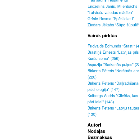
"Tas Jauns Testaments"
Endzelīns Jānis, Mīlenbachs 
"Latviešu valodas mācība"
Grīsle Rasma "Spēkildze I"
Ziedars Jēkabs "Šūpo šūpuli!
Vairāk pirktās
Frīdvalds Edmunds "Stāsti" (
Brastiņš Ernests "Latvijas pils
Kuršu zeme" (256)
Aspazija "Sarkanās puķes" (2
Birkerts Pēteris "Nerātnās an
(226)
Birkerts Pēteris "Daiļradīšana
psicholoģija" (147)
Kolbergs Andris "Cilvēks, kas
pāri ielai" (143)
Birkerts Pēteris "Latvju tauta
(130)
Autori
Nodaļas
Bezmaksas