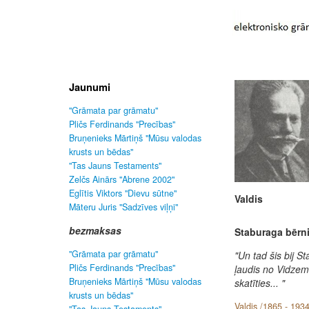
Jaunumi
"Grāmata par grāmatu"
Pličs Ferdinands "Precības"
Bruņenieks Mārtiņš "Mūsu valodas
krusts un bēdas"
"Tas Jauns Testaments"
Zelčs Ainārs "Abrene 2002"
Eglītis Viktors "Dievu sūtne"
Valdis
Māteru Juris "Sadzīves viļņi"
bezmaksas
Staburaga bērn
"Grāmata par grāmatu"
"Un tad šis bij S
Pličs Ferdinands "Precības"
ļaudis no Vidze
Bruņenieks Mārtiņš "Mūsu valodas
skatīties... "
krusts un bēdas"
Valdis /1865 - 1934