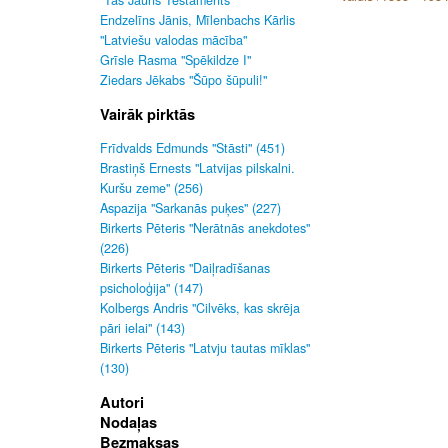
"Tas Jauns Testaments"
Endzelīns Jānis, Mīlenbachs Kārlis
"Latviešu valodas mācība"
Grīsle Rasma "Spēkildze I"
Ziedars Jēkabs "Šūpo šūpuli!"
Vairāk pirktās
Frīdvalds Edmunds "Stāsti" (451)
Brastiņš Ernests "Latvijas pilskalni.
Kuršu zeme" (256)
Aspazija "Sarkanās puķes" (227)
Birkerts Pēteris "Nerātnās anekdotes"
(226)
Birkerts Pēteris "Daiļradīšanas
psicholoģija" (147)
Kolbergs Andris "Cilvēks, kas skrēja
pāri ielai" (143)
Birkerts Pēteris "Latvju tautas mīklas"
(130)
Autori
Nodaļas
Bezmaksas