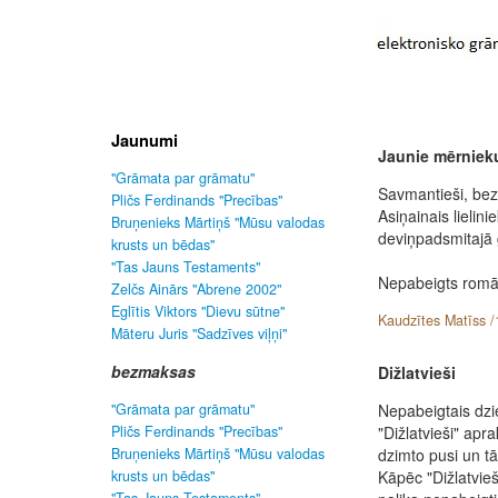
Jaunumi
Jaunie mērnieku
"Grāmata par grāmatu"
Savmantieši, bezm
Pličs Ferdinands "Precības"
Asiņainais lielini
Bruņenieks Mārtiņš "Mūsu valodas
deviņpadsmitajā
krusts un bēdas"
"Tas Jauns Testaments"
Nepabeigts romā
Zelčs Ainārs "Abrene 2002"
Eglītis Viktors "Dievu sūtne"
Kaudzītes Matīss /
Māteru Juris "Sadzīves viļņi"
bezmaksas
Dižlatvieši
Nepabeigtais dz
"Grāmata par grāmatu"
"Dižlatvieši" apra
Pličs Ferdinands "Precības"
dzimto pusi un tā
Bruņenieks Mārtiņš "Mūsu valodas
Kāpēc "Dižlatvieš
krusts un bēdas"