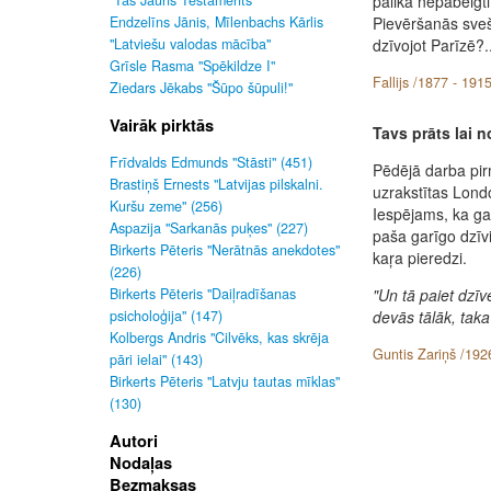
palika nepabeigti
"Tas Jauns Testaments"
Pievēršanās sve
Endzelīns Jānis, Mīlenbachs Kārlis
dzīvojot Parīzē?..
"Latviešu valodas mācība"
Grīsle Rasma "Spēkildze I"
Fallijs /1877 - 1915
Ziedars Jēkabs "Šūpo šūpuli!"
Vairāk pirktās
Tavs prāts lai n
Frīdvalds Edmunds "Stāsti" (451)
Pēdējā darba pi
Brastiņš Ernests "Latvijas pilskalni.
uzrakstītas Lond
Kuršu zeme" (256)
Iespējams, ka gal
Aspazija "Sarkanās puķes" (227)
paša garīgo dzī
Birkerts Pēteris "Nerātnās anekdotes"
kaŗa pieredzi.
(226)
Birkerts Pēteris "Daiļradīšanas
"Un tā paiet dzī
psicholoģija" (147)
devās tālāk, taka
Kolbergs Andris "Cilvēks, kas skrēja
Guntis Zariņš /192
pāri ielai" (143)
Birkerts Pēteris "Latvju tautas mīklas"
(130)
Autori
Nodaļas
Bezmaksas